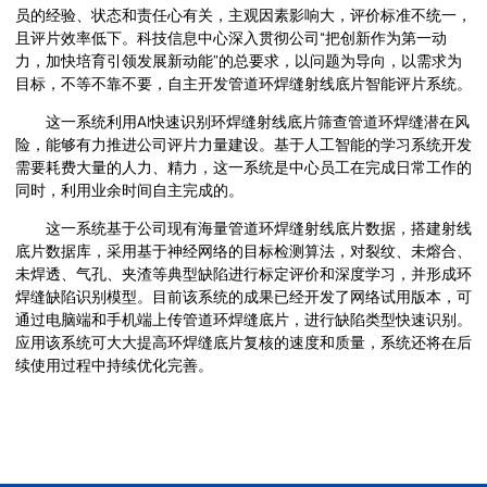
员的经验、状态和责任心有关，主观因素影响大，评价标准不统一，
且评片效率低下。科技信息中心深入贯彻公司“把创新作为第一动
征
力，加快培育引领发展新动能"的总要求，以问题为导向，以需求为
目标，不等不靠不要，自主开发管道环焊缝射线底片智能评片系统。
文
这一系统利用AI快速识别环焊缝射线底片筛查管道环焊缝潜在风
险，能够有力推进公司评片力量建设。基于人工智能的学习系统开发
投
需要耗费大量的人力、精力，这一系统是中心员工在完成日常工作的
同时，利用业余时间自主完成的。
稿
这一系统基于公司现有海量管道环焊缝射线底片数据，搭建射线
底片数据库，采用基于神经网络的目标检测算法，对裂纹、未熔合、
参
未焊透、气孔、夹渣等典型缺陷进行标定评价和深度学习，并形成环
焊缝缺陷识别模型。目前该系统的成果已经开发了网络试用版本，可
会
通过电脑端和手机端上传管道环焊缝底片，进行缺陷类型快速识别。
应用该系统可大大提高环焊缝底片复核的速度和质量，系统还将在后
续使用过程中持续优化完善。
注
册
展